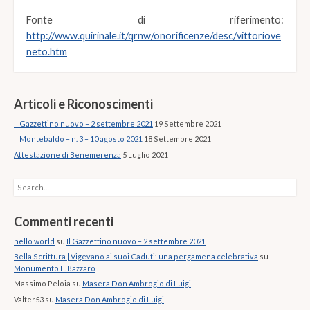
Fonte di riferimento:
http://www.quirinale.it/qrnw/onorificenze/desc/vittoriove
neto.htm
Articoli e Riconoscimenti
Il Gazzettino nuovo – 2 settembre 2021
19 Settembre 2021
Il Montebaldo – n. 3 – 10 agosto 2021
18 Settembre 2021
Attestazione di Benemerenza
5 Luglio 2021
Search
Commenti recenti
hello world
su
Il Gazzettino nuovo – 2 settembre 2021
Bella Scrittura | Vigevano ai suoi Caduti: una pergamena celebrativa
su
Monumento E. Bazzaro
Massimo Peloia
su
Masera Don Ambrogio di Luigi
Valter53
su
Masera Don Ambrogio di Luigi