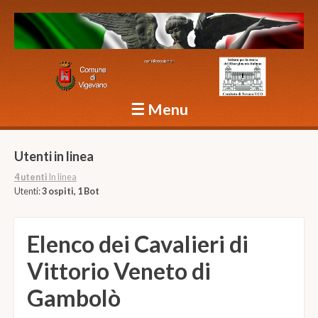
Caduti Vigevano Grande Guerra
☰
Menu
Skip to content
Utenti in linea
4 utenti
In linea
Utenti:
3 ospiti, 1 Bot
Elenco dei Cavalieri di
Vittorio Veneto di
Gambolò