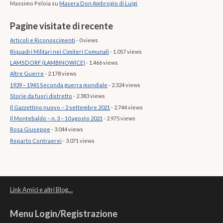
Massimo Peloia
su
Masera Don Ambrogio di Luigi
Pagine visitate di recente
Articoli e Riconoscimenti
- 0 views
Riquadri Militari nei Cimiteri Comunali
- 1.057 views
LAMSDORF (ŁAMBINOWICE)
- 1.466 views
Altre Guerre
- 2.178 views
1939 – 1945 Seconda guerra mondiale
- 2.324 views
Storie da fuori distretto
- 2.383 views
Il Gazzettino nuovo – 2 settembre 2021
- 2.744 views
Il Montebaldo – n. 3 – 10 agosto 2021
- 2.975 views
Rosa Giuseppe
- 3.044 views
Reparto Contraerei
- 3.071 views
Link Amici e altri Blog…
Menu Login/Registrazione