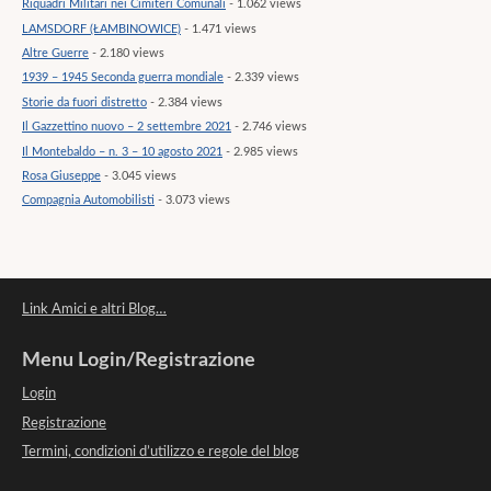
Riquadri Militari nei Cimiteri Comunali
- 1.062 views
LAMSDORF (ŁAMBINOWICE)
- 1.471 views
Altre Guerre
- 2.180 views
1939 – 1945 Seconda guerra mondiale
- 2.339 views
Storie da fuori distretto
- 2.384 views
Il Gazzettino nuovo – 2 settembre 2021
- 2.746 views
Il Montebaldo – n. 3 – 10 agosto 2021
- 2.985 views
Rosa Giuseppe
- 3.045 views
Compagnia Automobilisti
- 3.073 views
Link Amici e altri Blog…
Menu Login/Registrazione
Login
Registrazione
Termini, condizioni d’utilizzo e regole del blog