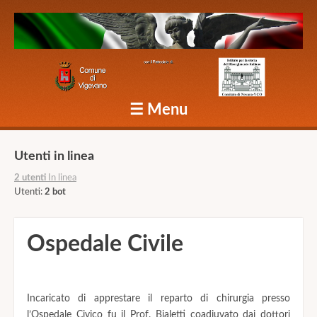
Caduti Vigevano Grande Guerra
☰
Menu
Skip to content
Utenti in linea
2 utenti
In linea
Utenti:
2 bot
Ospedale Civile
Incaricato di apprestare il reparto di chirurgia presso
l’Ospedale Civico fu il Prof. Bialetti coadiuvato dai dottori