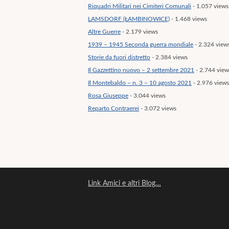
Riquadri Militari nei Cimiteri Comunali
- 1.057 views
LAMSDORF (ŁAMBINOWICE)
- 1.468 views
Altre Guerre
- 2.179 views
1939 – 1945 Seconda guerra mondiale
- 2.324 view
Storie da fuori distretto
- 2.384 views
Il Gazzettino nuovo – 2 settembre 2021
- 2.744 view
Il Montebaldo – n. 3 – 10 agosto 2021
- 2.976 views
Rosa Giuseppe
- 3.044 views
Reparto Contraerei
- 3.072 views
Link Amici e altri Blog…