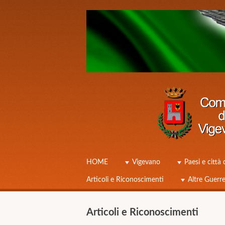
Caduti Vigevano Grande Guerra
☰
Menu
HOME
Vigevano
Paesi e città 
Skip to content
Articoli e Riconoscimenti
Altre Guerr
Articoli e Riconoscimenti