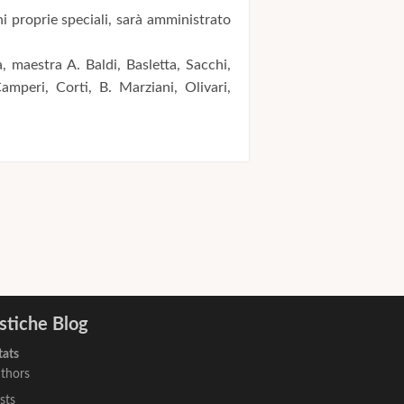
 proprie speciali, sarà amministrato
 maestra A. Baldi, Basletta, Sacchi,
amperi, Corti, B. Marziani, Olivari,
istiche Blog
tats
thors
sts