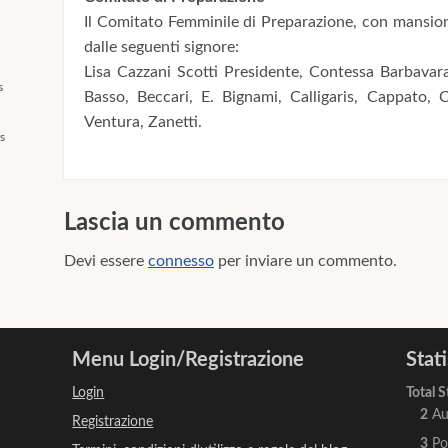
Il Comitato Femminile di Preparazione, con mansioni
dalle seguenti signore:
Lisa Cazzani Scotti Presidente, Contessa Barbavara,
s
Basso, Beccari, E. Bignami, Calligaris, Cappato, C
Ventura, Zanetti.
s
Lascia un commento
Devi essere
connesso
per inviare un commento.
Menu Login/Registrazione
Stat
Login
Total S
2
Au
Registrazione
3
Po