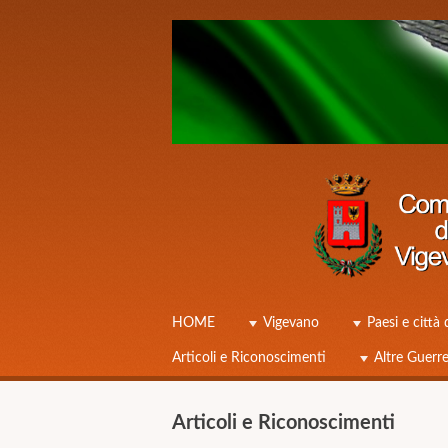
Caduti Vigevano Grande Guerra
☰
Menu
HOME
Vigevano
Paesi e città 
Skip to content
Articoli e Riconoscimenti
Altre Guerr
Articoli e Riconoscimenti