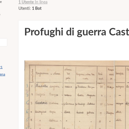
re
1 Utente
In linea
Utenti:
1 Bot
e
Profughi di guerra Cas
21
mena