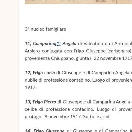
3° nucleo famigliare
11) Camparina
[1]
Angela
di Valentino e di Antoniol
Arsiero coniugata con Frigo Giuseppe (carbonaro)
provenienza Chiuppano, giunta il 22 novembre 1917
12) Frigo Lucia
di Giuseppe e di Camparina Angela e
nubile di professione contadino. Luogo di provenie
1917.
13) Frigo Pietro
di Giuseppe e di Camparina Angela e
celibe di professione contadino. Luogo di proven
profugo l’8 novembre 1917. Sotto le armi.
14) Frigo Giuseppe
di Giuseppe e di Camparina An