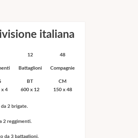
visione italiana
12
48
menti
Battaglioni
Compagnie
G
BT
CM
 x 4
600 x 12
150 x 48
da 2 brigate.
a 2 reggimenti.
 da 3 battaglioni.