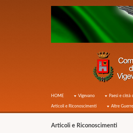
Caduti Vigevano Grande Guerra
☰
Menu
HOME
Vigevano
Paesi e città 
Skip to content
Articoli e Riconoscimenti
Altre Guerr
Articoli e Riconoscimenti