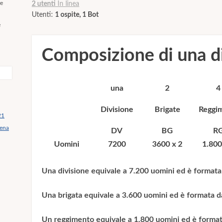
re
2 utenti
In linea
Utenti:
1 ospite, 1 Bot
e
Composizione di una di
una
2
4
Divisione
Brigate
Reggi
21
mena
DV
BG
R
Uomini
7200
3600 x 2
1.800
Una divisione equivale a 7.200 uomini ed è formata 
Una brigata equivale a 3.600 uomini ed è formata d
Un reggimento equivale a 1.800 uomini ed è formato