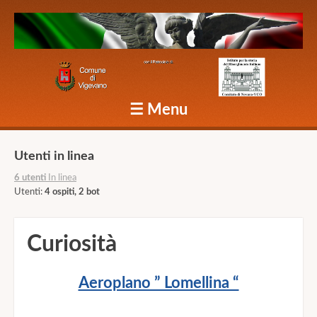
Caduti Vigevano Grande Guerra
☰
Menu
Skip to content
Utenti in linea
6 utenti
In linea
Utenti:
4 ospiti, 2 bot
Curiosità
Aeroplano ” Lomellina “