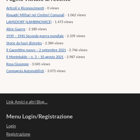
Articoli e Riconoscimenti
- 0 views
Riquadri Militari nei Cimiteri Comunali
- 1.062 views
LAMSDORF (ŁAMBINOWICE)
- 1.473 views
Altre Guerre
- 2.180 views
1939 – 1945 Seconda guerra mondiale
- 2.339 views
Storie da fuori distretto
- 2.384 views
Il Gazzettino nuovo – 2 settembre 2021
- 2.746 views
Il Montebaldo – n. 3 – 10 agosto 2021
- 2.987 views
Rosa Giuseppe
- 3.045 views
Compagnia Automobilisti
- 3.073 views
Link Amici e altri Blog…
Menu Login/Registrazione
Login
Registrazione