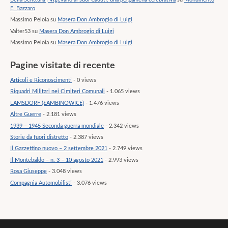
E. Bazzaro
Massimo Peloia
su
Masera Don Ambrogio di Luigi
Valter53
su
Masera Don Ambrogio di Luigi
Massimo Peloia
su
Masera Don Ambrogio di Luigi
Pagine visitate di recente
Articoli e Riconoscimenti
- 0 views
Riquadri Militari nei Cimiteri Comunali
- 1.065 views
LAMSDORF (ŁAMBINOWICE)
- 1.476 views
Altre Guerre
- 2.181 views
1939 – 1945 Seconda guerra mondiale
- 2.342 views
Storie da fuori distretto
- 2.387 views
Il Gazzettino nuovo – 2 settembre 2021
- 2.749 views
Il Montebaldo – n. 3 – 10 agosto 2021
- 2.993 views
Rosa Giuseppe
- 3.048 views
Compagnia Automobilisti
- 3.076 views