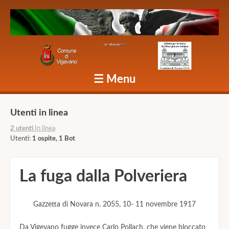
Caduti Vigevano Grande Guerra
☰
Menu
Skip to content
Utenti in linea
2 utenti
In linea
Utenti:
1 ospite, 1 Bot
La fuga dalla Polveriera
Gazzetta di Novara n. 2055, 10- 11 novembre 1917
Da Vigevano fugge invece Carlo Pollach, che viene bloccato