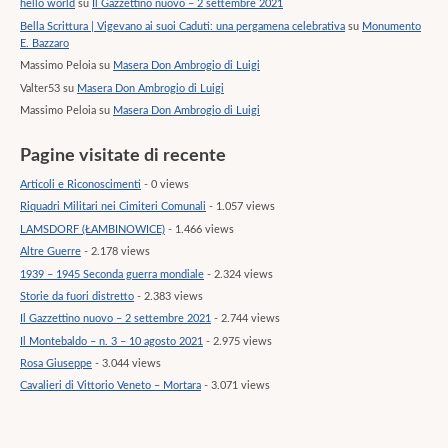
hello world
su
Il Gazzettino nuovo – 2 settembre 2021
Bella Scrittura | Vigevano ai suoi Caduti: una pergamena celebrativa
su
Monumento
E. Bazzaro
Massimo Peloia
su
Masera Don Ambrogio di Luigi
Valter53
su
Masera Don Ambrogio di Luigi
Massimo Peloia
su
Masera Don Ambrogio di Luigi
Pagine visitate di recente
Articoli e Riconoscimenti
- 0 views
Riquadri Militari nei Cimiteri Comunali
- 1.057 views
LAMSDORF (ŁAMBINOWICE)
- 1.466 views
Altre Guerre
- 2.178 views
1939 – 1945 Seconda guerra mondiale
- 2.324 views
Storie da fuori distretto
- 2.383 views
Il Gazzettino nuovo – 2 settembre 2021
- 2.744 views
Il Montebaldo – n. 3 – 10 agosto 2021
- 2.975 views
Rosa Giuseppe
- 3.044 views
Cavalieri di Vittorio Veneto – Mortara
- 3.071 views