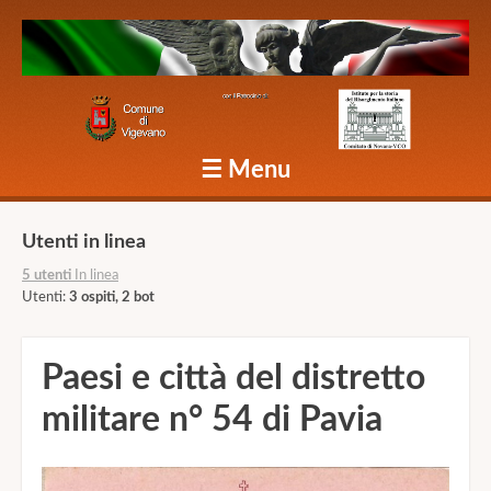
Caduti Vigevano Grande Guerra
☰
Menu
Skip to content
Utenti in linea
5 utenti
In linea
Utenti:
3 ospiti, 2 bot
Paesi e città del distretto
militare n° 54 di Pavia