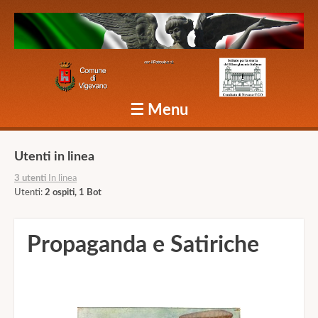
Caduti Vigevano Grande Guerra
☰
Menu
Skip to content
Utenti in linea
3 utenti
In linea
Utenti:
2 ospiti, 1 Bot
Propaganda e Satiriche