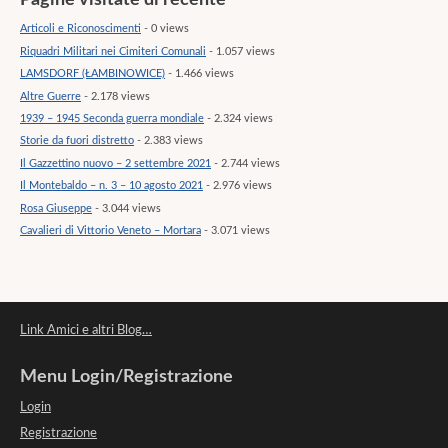
Pagine visitate di recente
Articoli e Riconoscimenti
- 0 views
Riquadri Militari nei Cimiteri Comunali
- 1.057 views
LAMSDORF (ŁAMBINOWICE)
- 1.466 views
Altre Guerre
- 2.178 views
1939 – 1945 Seconda guerra mondiale
- 2.324 views
Storie da fuori distretto
- 2.383 views
Il Gazzettino nuovo – 2 settembre 2021
- 2.744 views
Il Montebaldo – n. 3 – 10 agosto 2021
- 2.976 views
Rosa Giuseppe
- 3.044 views
Cavalieri di Vittorio Veneto – Mortara
- 3.071 views
Link Amici e altri Blog…
Menu Login/Registrazione
Login
Registrazione