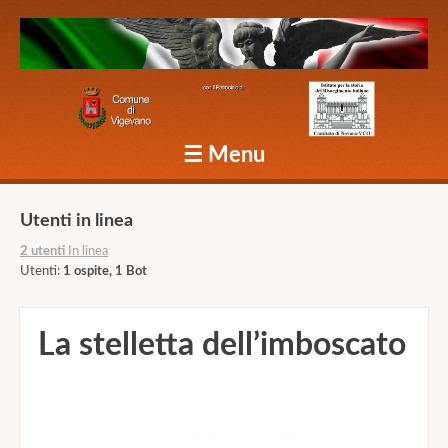
Caduti Vigevano Grande Guerra
☰
Menu
Skip to content
Utenti in linea
2 utenti
In linea
Utenti:
1 ospite, 1 Bot
La stelletta dell’imboscato