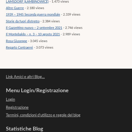
LAMSDORF (ŁAMBINOWICE)
- 1.473 views
Altre Guerre
- 2.180 views
1939 – 1945 Seconda guerra mondiale
- 2.339 views
Storie da fuori distretto
- 2.384 views
Il Gazzettino nuovo – 2 settembre 2021
- 2.746 views
Il Montebaldo – n. 3 – 10 agosto 2021
- 2.989 views
Rosa Giuseppe
- 3.045 views
Reparto Contraerei
- 3.073 views
Link Amici e altri Blog…
Menu Login/Registrazione
Login
Registrazione
Termini, condizioni d’utilizzo e regole del blog
Statistiche Blog