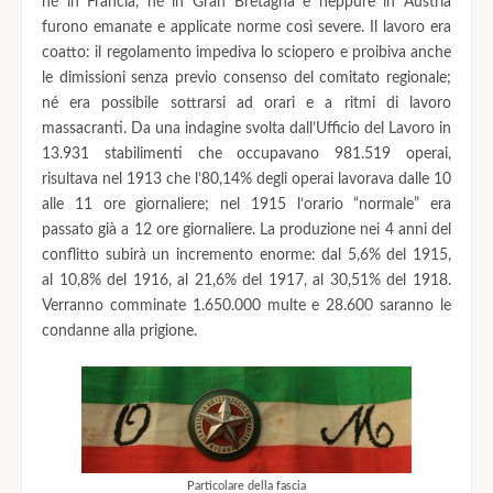
né in Francia, né in Gran Bretagna e neppure in Austria
furono emanate e applicate norme così severe. Il lavoro era
coatto: il regolamento impediva lo sciopero e proibiva anche
le dimissioni senza previo consenso del comitato regionale;
né era possibile sottrarsi ad orari e a ritmi di lavoro
massacranti. Da una indagine svolta dall’Ufficio del Lavoro in
13.931 stabilimenti che occupavano 981.519 operai,
risultava nel 1913 che l’80,14% degli operai lavorava dalle 10
alle 11 ore giornaliere; nel 1915 l’orario “normale” era
passato già a 12 ore giornaliere. La produzione nei 4 anni del
conflitto subirà un incremento enorme: dal 5,6% del 1915,
al 10,8% del 1916, al 21,6% del 1917, al 30,51% del 1918.
Verranno comminate 1.650.000 multe e 28.600 saranno le
condanne alla prigione.
Particolare della fascia