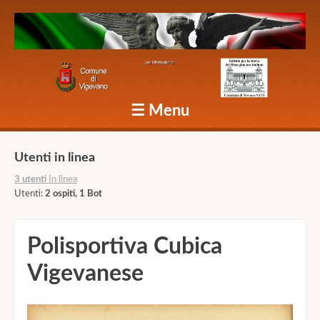
Caduti Vigevano Grande Guerra
☰
Menu
Skip to content
Utenti in linea
3 utenti
In linea
Utenti:
2 ospiti, 1 Bot
Polisportiva Cubica
Vigevanese