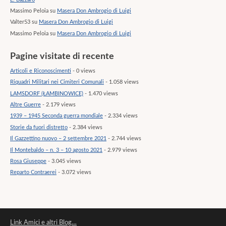
Massimo Peloia
su
Masera Don Ambrogio di Luigi
Valter53
su
Masera Don Ambrogio di Luigi
Massimo Peloia
su
Masera Don Ambrogio di Luigi
Pagine visitate di recente
Articoli e Riconoscimenti
- 0 views
Riquadri Militari nei Cimiteri Comunali
- 1.058 views
LAMSDORF (ŁAMBINOWICE)
- 1.470 views
Altre Guerre
- 2.179 views
1939 – 1945 Seconda guerra mondiale
- 2.334 views
Storie da fuori distretto
- 2.384 views
Il Gazzettino nuovo – 2 settembre 2021
- 2.744 views
Il Montebaldo – n. 3 – 10 agosto 2021
- 2.979 views
Rosa Giuseppe
- 3.045 views
Reparto Contraerei
- 3.072 views
Link Amici e altri Blog…