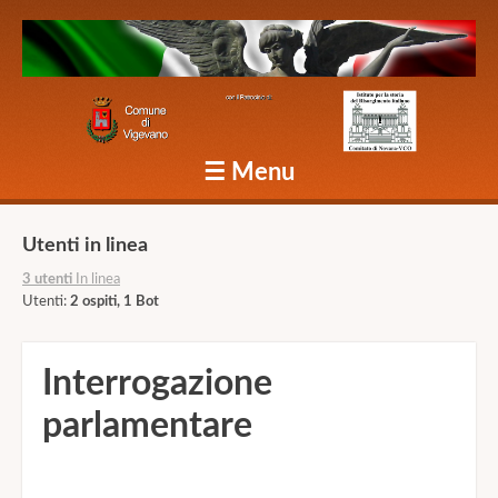
Caduti Vigevano Grande Guerra
☰
Menu
Skip to content
Utenti in linea
3 utenti
In linea
Utenti:
2 ospiti, 1 Bot
Interrogazione
parlamentare