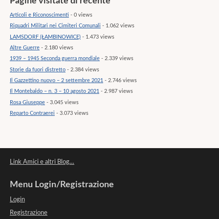
Pagine visitate di recente
Articoli e Riconoscimenti
- 0 views
Riquadri Militari nei Cimiteri Comunali
- 1.062 views
LAMSDORF (ŁAMBINOWICE)
- 1.473 views
Altre Guerre
- 2.180 views
1939 – 1945 Seconda guerra mondiale
- 2.339 views
Storie da fuori distretto
- 2.384 views
Il Gazzettino nuovo – 2 settembre 2021
- 2.746 views
Il Montebaldo – n. 3 – 10 agosto 2021
- 2.987 views
Rosa Giuseppe
- 3.045 views
Reparto Contraerei
- 3.073 views
Link Amici e altri Blog…
Menu Login/Registrazione
Login
Registrazione