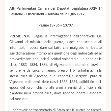
Atti Parlamentari Camera dei Deputati Legislatura XXIV 1ª
Sessione – Discussioni – Tornata del 2 luglio 1917
Pagine 13736 – 13737
PRESIDENTE.
Segue la interrogazione dell’onorevole De
Giovanni, al ministro della guerra, <<per conoscere quali
informazioni possa dare sul fatto che malgrado le ripetute
sue dichiarazioni intorno alla questione degli imboscati ed ai
provvedimenti annunciati, soldati volontari di un anno delle
classi 1883, 1884, 1885, di Vigevano e dintorni, si trovino
sempre, e da circa un anno, presso il 6° artiglieria, nella
stessa città di Vigevano, e di caporali e sergenti, pure di
Vigevano e dintorni, delle classi 1888, 1889, adibiti fin dall’
epoca del loro richiamo alle armi a servizi di ufficio e di,
piantone nella propria città., dove godono inoltre l’ esonero
dal rancio>>.
L’ onorevole sottosegretario di Stato per la guerra ha facoltà