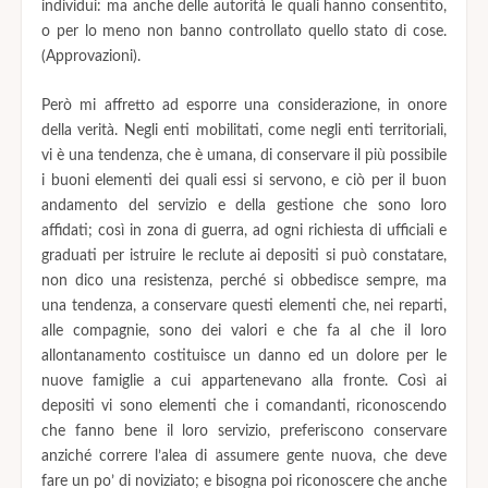
individui: ma anche delle autorità le quali hanno consentito,
o per lo meno non banno controllato quello stato di cose.
(Approvazioni).
Però mi affretto ad esporre una considerazione, in onore
della verità. Negli enti mobilitati, come negli enti territoriali,
vi è una tendenza, che è umana, di conservare il più possibile
i buoni elementi dei quali essi si servono, e ciò per il buon
andamento del servizio e della gestione che sono loro
affidati; così in zona di guerra, ad ogni richiesta di ufficiali e
graduati per istruire le reclute ai depositi si può constatare,
non dico una resistenza, perché si obbedisce sempre, ma
una tendenza, a conservare questi elementi che, nei reparti,
alle compagnie, sono dei valori e che fa al che il loro
allontanamento costituisce un danno ed un dolore per le
nuove famiglie a cui appartenevano alla fronte. Così ai
depositi vi sono elementi che i comandanti, riconoscendo
che fanno bene il loro servizio, preferiscono conservare
anziché correre l’alea di assumere gente nuova, che deve
fare un po’ di noviziato; e bisogna poi riconoscere che anche