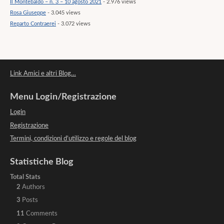
Il Montebaldo – n. 3 – 10 agosto 2021
- 2.976 views
Rosa Giuseppe
- 3.045 views
Reparto Contraerei
- 3.072 views
Link Amici e altri Blog…
Menu Login/Registrazione
Login
Registrazione
Termini, condizioni d’utilizzo e regole del blog
Statistiche Blog
Total Stats
2
Authors
3
Posts
11
Comments