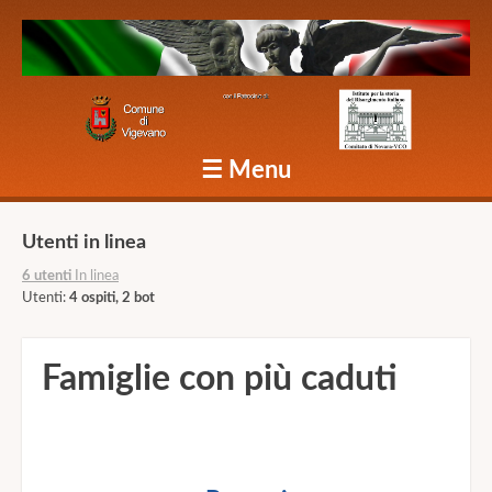
Caduti Vigevano Grande Guerra
☰
Menu
Skip to content
Utenti in linea
6 utenti
In linea
Utenti:
4 ospiti, 2 bot
Famiglie con più caduti