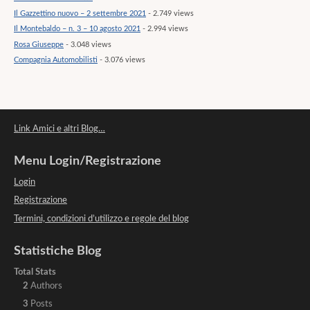
Il Gazzettino nuovo – 2 settembre 2021
- 2.749 views
Il Montebaldo – n. 3 – 10 agosto 2021
- 2.994 views
Rosa Giuseppe
- 3.048 views
Compagnia Automobilisti
- 3.076 views
Link Amici e altri Blog…
Menu Login/Registrazione
Login
Registrazione
Termini, condizioni d’utilizzo e regole del blog
Statistiche Blog
Total Stats
2
Authors
3
Posts