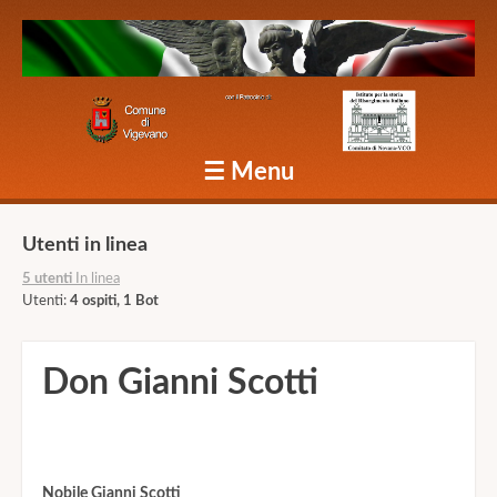
Caduti Vigevano Grande Guerra
☰
Menu
Skip to content
Utenti in linea
5 utenti
In linea
Utenti:
4 ospiti, 1 Bot
Don Gianni Scotti
Nobile Gianni Scotti