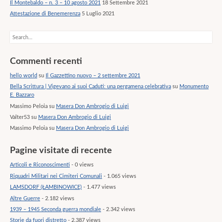
Il Montebaldo – n. 3 – 10 agosto 2021
18 Settembre 2021
Attestazione di Benemerenza
5 Luglio 2021
Search
Commenti recenti
hello world
su
Il Gazzettino nuovo – 2 settembre 2021
Bella Scrittura | Vigevano ai suoi Caduti: una pergamena celebrativa
su
Monumento
E. Bazzaro
Massimo Peloia
su
Masera Don Ambrogio di Luigi
Valter53
su
Masera Don Ambrogio di Luigi
Massimo Peloia
su
Masera Don Ambrogio di Luigi
Pagine visitate di recente
Articoli e Riconoscimenti
- 0 views
Riquadri Militari nei Cimiteri Comunali
- 1.065 views
LAMSDORF (ŁAMBINOWICE)
- 1.477 views
Altre Guerre
- 2.182 views
1939 – 1945 Seconda guerra mondiale
- 2.342 views
Storie da fuori distretto
- 2.387 views